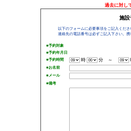
過去に対して
施設
以下のフォームに必要事項をご記入くださ
連絡先の電話番号は必ずご記入下さい。携
■予約対象
■予約年月日
■予約時間
時
分 ～
■お名前
■メール
■備考