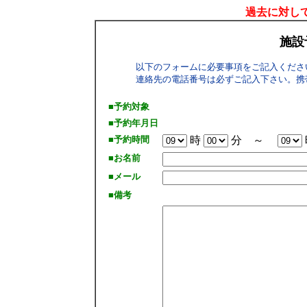
過去に対して
施設
以下のフォームに必要事項をご記入くださ
連絡先の電話番号は必ずご記入下さい。携
■予約対象
■予約年月日
■予約時間
時
分 ～
■お名前
■メール
■備考