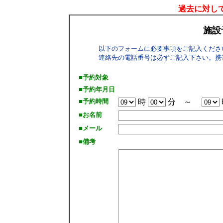
過去に対して
施設
以下のフォームに必要事項をご記入くださ
連絡先の電話番号は必ずご記入下さい。携
■予約対象
■予約年月日
■予約時間
時
分 ～
■お名前
■メール
■備考