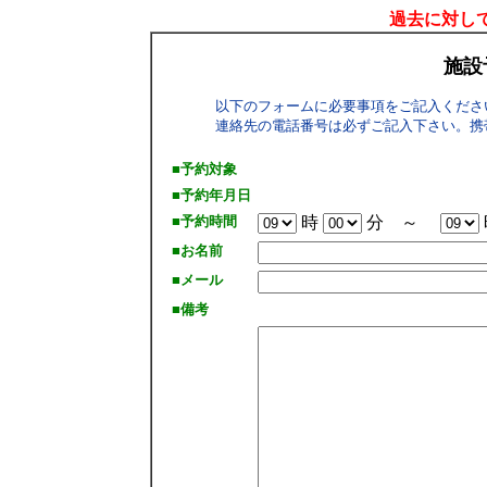
過去に対して
施設
以下のフォームに必要事項をご記入くださ
連絡先の電話番号は必ずご記入下さい。携
■予約対象
■予約年月日
■予約時間
時
分 ～
■お名前
■メール
■備考