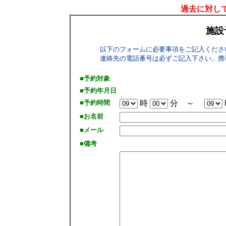
過去に対して
施設
以下のフォームに必要事項をご記入くださ
連絡先の電話番号は必ずご記入下さい。携
■予約対象
■予約年月日
■予約時間
時
分 ～
■お名前
■メール
■備考