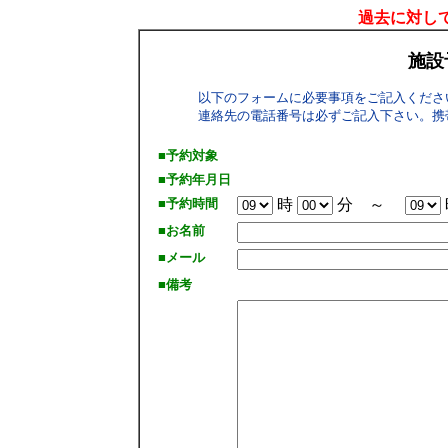
過去に対して
施設
以下のフォームに必要事項をご記入くださ
連絡先の電話番号は必ずご記入下さい。携
■予約対象
■予約年月日
■予約時間
時
分 ～
■お名前
■メール
■備考