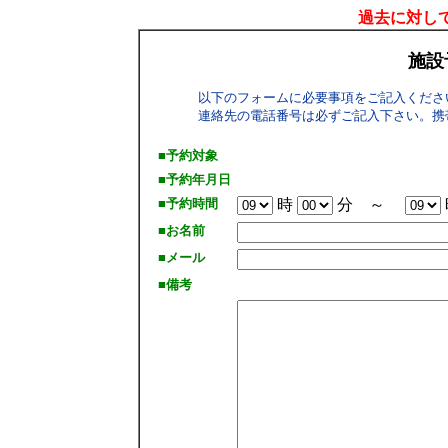
過去に対して
施設
以下のフォームに必要事項をご記入くださ
連絡先の電話番号は必ずご記入下さい。携
■予約対象
■予約年月日
■予約時間
時
分 ～
■お名前
■メール
■備考