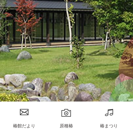
椿館だより
原種椿
椿まつり