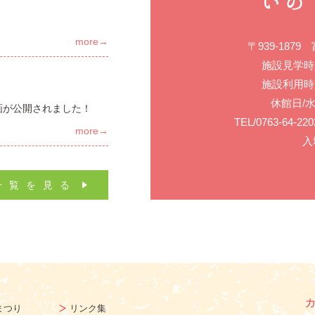
more→
〒939-187
施設見学時間
施設利用時間
休館日/
画が公開されました！
TEL/0763-64-2
more→
入
一覧を見る
まつり
リンク集