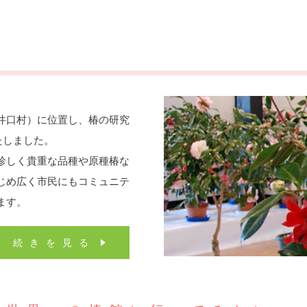
井口村）に位置し、椿の研究
たしました。
珍しく貴重な品種や原種椿な
じめ広く市民にもコミュニテ
ます。
続きを見る
︎