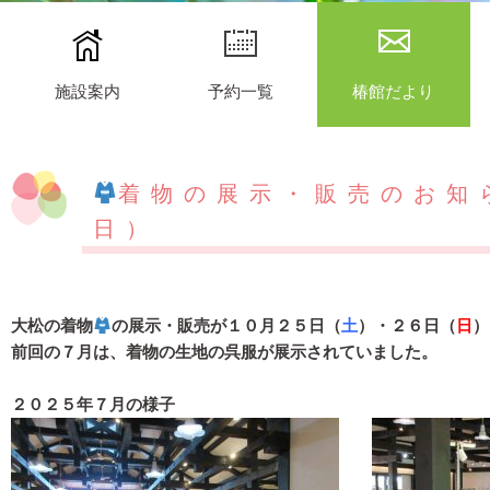
施設案内
予約一覧
椿館だより
着物の展示・販売のお知ら
日）
大松の着物
の展示・販売が１０月２５日（
土
）・２６日（
日
）
前回の７月は、着物の生地の呉服が展示されていました。
２０２５年７月の様子