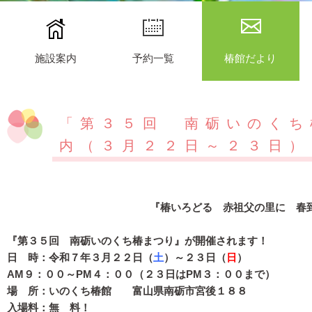
施設案内
予約一覧
椿館だより
「第３５回 南砺いのくち
内（３月２２日～２３日）
『椿いろどる 赤祖父の里に 春
『第３５
回 南砺いのくち椿まつり』が開催されます！
日 時：令和７年３月２２日（
土
）～２３日（
日
）
AM９：００～PM４：００（２３日はPM３：００まで）
場 所：いのくち椿館 富山県南砺市宮後１８８
入場料：無 料！