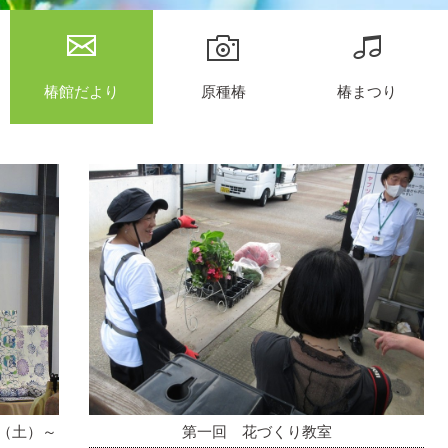
椿館だより
原種椿
椿まつり
（土）～
第一回 花づくり教室